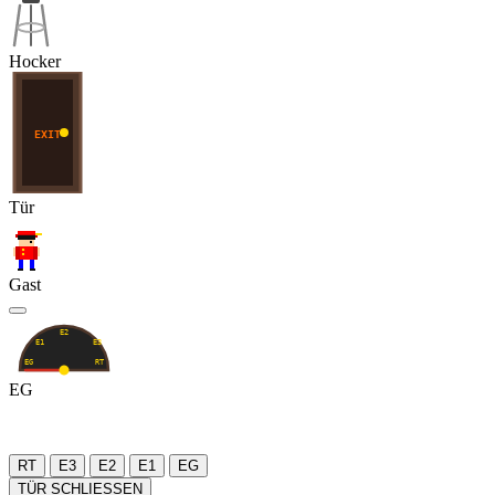
Hocker
EXIT
Tür
Gast
E2
E1
E3
EG
RT
EG
RT
E3
E2
E1
EG
TÜR SCHLIESSEN