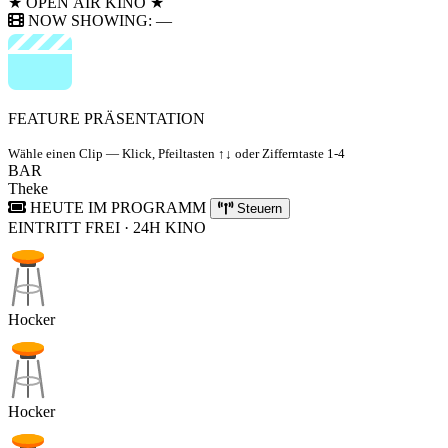
★
OPEN AIR KINO
★
NOW SHOWING:
—
FEATURE PRÄSENTATION
Wähle einen Clip — Klick, Pfeiltasten ↑↓ oder Zifferntaste 1-4
BAR
Theke
HEUTE IM PROGRAMM
Steuern
EINTRITT FREI · 24H KINO
Hocker
Hocker