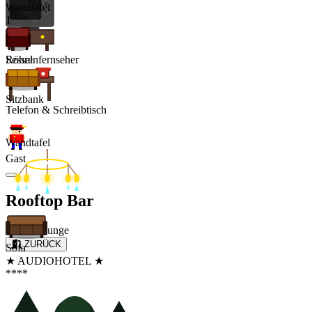
Wandtafel
1
Röhrenfernseher
Sessel
Sitzbank
Telefon & Schreibtisch
Wandtafel
Gast
Rooftop Bar
Video Lounge
ZURÜCK
Sofa
★ AUDIOHOTEL ★
****