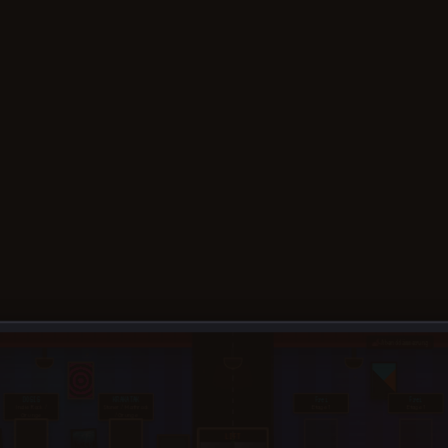
MINZE
Frei
Frei
Frei
Minimal Drone
Etage 3
Etage 3
Etage 3
Boogie
LIFT
MARMOR
DUSK
Frei
Frei
Alternative Rock
Nirvana
Etage 2
Etage 2
Unplugged
Tribute
LIFT
Abenddämmerung
DOSIS
KRAKATAK
Frei
Frei
Indie Rock /
Stoner / Mathrock
Etage 1
Etage 1
Grunge
/ Grunge
LIFT